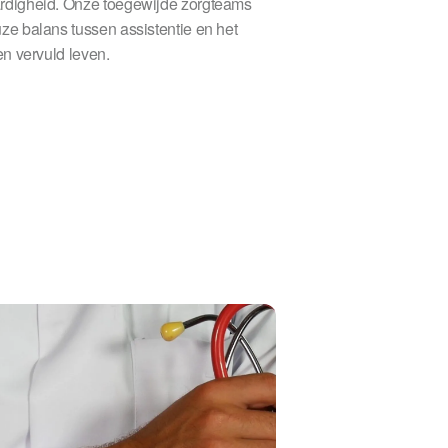
rdigheid. Onze toegewijde zorgteams
e balans tussen assistentie en het
en vervuld leven.