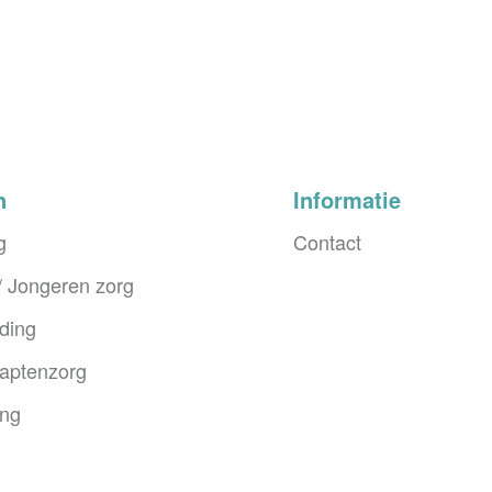
n
Informatie
g
Contact
 Jongeren zorg
ding
apten­zorg
ing