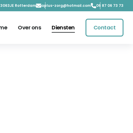
, 3063JE Rotterdam
aplus-zorg@hotmail.com
06 87 06 73 73
me
Over ons
Diensten
Contact