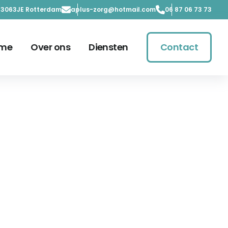
, 3063JE Rotterdam
aplus-zorg@hotmail.com
06 87 06 73 73
me
Over ons
Diensten
Contact