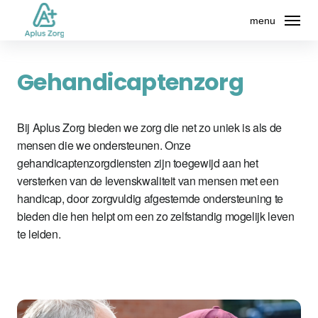
menu
Home
Gehandicapten­zorg
Over ons
Bij Aplus Zorg bieden we zorg die net zo uniek is als de
Diensten
mensen die we ondersteunen. Onze
gehandicaptenzorgdiensten zijn toegewijd aan het
versterken van de levenskwaliteit van mensen met een
Contact
handicap, door zorgvuldig afgestemde ondersteuning te
bieden die hen helpt om een zo zelfstandig mogelijk leven
te leiden.